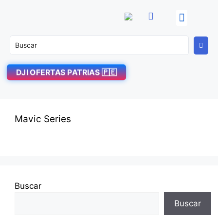
OFERTAS PATRIAS! 🇵🇪
DJI Enterprise
Soporte Técnico
DJI OFERTAS PATRIAS 🇵🇪
Mavic Series
Buscar
Buscar