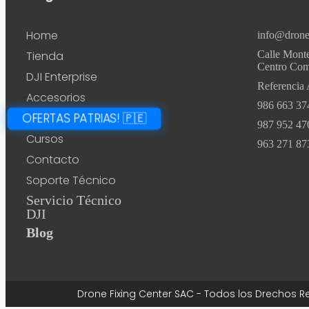
Home
info@drone
Tienda
Calle Monte
Centro Come
DJI Enterprise
Referencia 
Accesorios
986 663 37
OFERTAS PATRIAS! 🇵🇪
987 952 47
Cursos
963 271 87
Contacto
Soporte Técnico
Servicio Técnico
DJI
Blog
Drone Fixing Center SAC - Todos los Drechos R