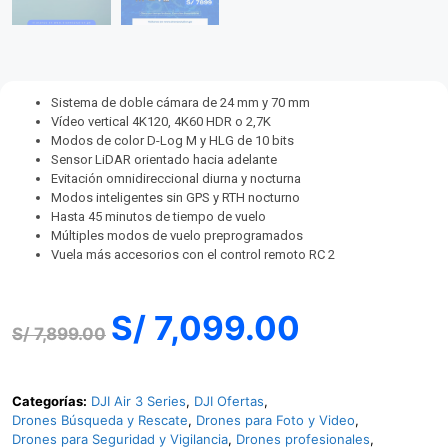
Sistema de doble cámara de 24 mm y 70 mm
Vídeo vertical 4K120, 4K60 HDR o 2,7K
Modos de color D-Log M y HLG de 10 bits
Sensor LiDAR orientado hacia adelante
Evitación omnidireccional diurna y nocturna
Modos inteligentes sin GPS y RTH nocturno
Hasta 45 minutos de tiempo de vuelo
Múltiples modos de vuelo preprogramados
Vuela más accesorios con el control remoto RC 2
S/
7,099.00
S/
7,899.00
Categorías:
DJI Air 3 Series
,
DJI Ofertas
,
Drones Búsqueda y Rescate
,
Drones para Foto y Video
,
Drones para Seguridad y Vigilancia
,
Drones profesionales
,