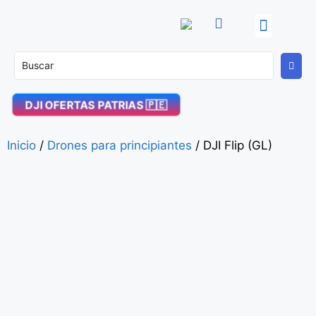
OFERTAS PATRIAS! 🇵🇪
DJI Enterprise
Soporte Técnico
DJI OFERTAS PATRIAS 🇵🇪
Inicio
/
Drones para principiantes
/ DJI Flip (GL)