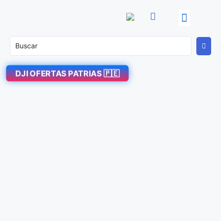
OFERTAS PATRIAS! 🇵🇪
DJI Enterprise
Soporte Técnico
DJI OFERTAS PATRIAS 🇵🇪