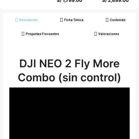
S/
1,799.00
S/
2,899.00
Descripción
Ficha Ténica
Contenido
Preguntas Frecuentes
Valoraciones
DJI NEO 2 Fly More
Combo (sin control)