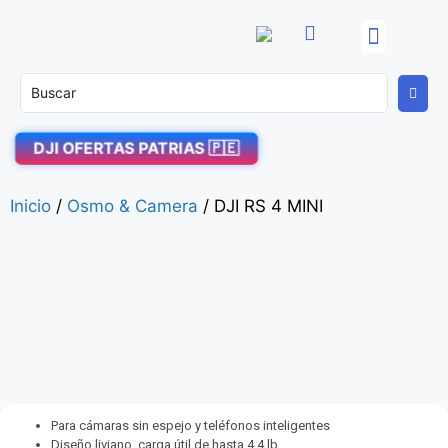
OFERTAS PATRIAS! 🇵🇪
DJI Enterprise
Soporte Técnico
DJI OFERTAS PATRIAS 🇵🇪
Inicio
/
Osmo & Camera
/ DJI RS 4 MINI
Para cámaras sin espejo y teléfonos inteligentes
Diseño liviano, carga útil de hasta 4,4 lb