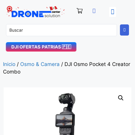
OFERTAS PATRIAS! 🇵🇪
DJI Enterprise
Soporte Técnico
DJI OFERTAS PATRIAS 🇵🇪
Inicio
/
Osmo & Camera
/ DJI Osmo Pocket 4 Creator
Combo